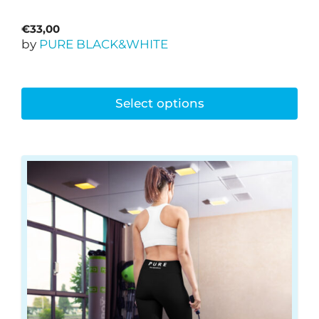
€
33,00
by
PURE BLACK&WHITE
Select options
This
product
has
multiple
variants.
The
options
may
be