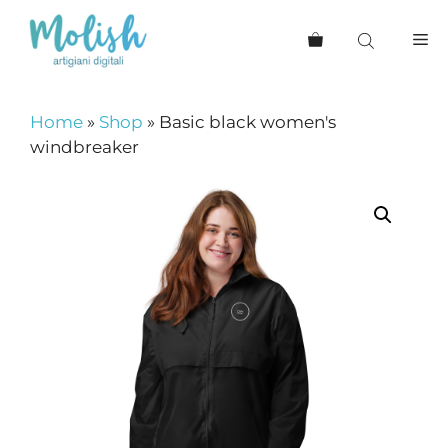
Skip
to
Me
content
Home
»
Shop
»
Basic black women's
windbreaker