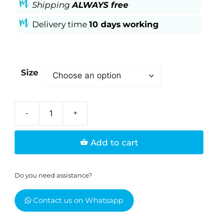
Shipping
ALWAYS free
Delivery time
10 days
working
Size
Giacca
a
Add to cart
vento
basic
colore
Do you need assistance?
nero
modello
Contact us on Whatsapp
donna
quantity