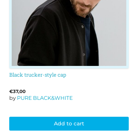
Black trucker-style cap
€
37,00
by
PURE BLACK&WHITE
Add to cart