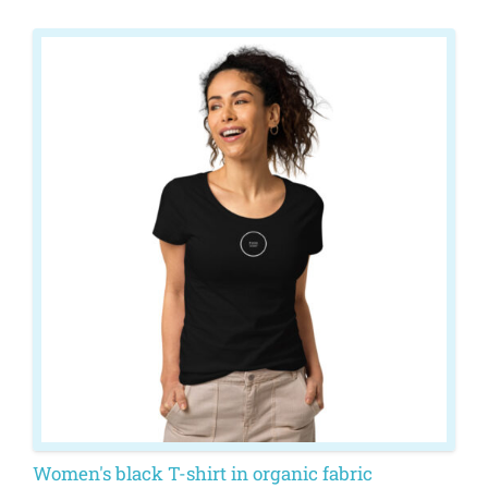
This
product
has
multiple
variants.
The
options
may
be
chosen
on
the
product
page
Women's black T-shirt in organic fabric