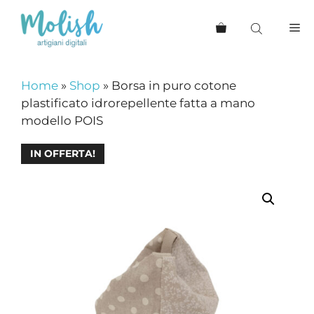
Vai
al
Me
contenuto
Home
»
Shop
»
Borsa in puro cotone
plastificato idrorepellente fatta a mano
modello POIS
IN OFFERTA!