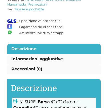
quantità
Handmade
,
Promozioni
Tag:
Borse e pochette
Spedizione veloce con Gls
Pagamenti sicuri con Stripe
Assistenza live su Whatsapp
Descrizione
Informazioni aggiuntive
Recensioni (0)
Descrizione
MISURE:
Borsa
42x32x14 cm –
Cappello
60 cm circonferenza testa