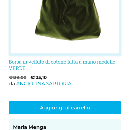
Borsa in velluto di cotone fatta a mano modello
VERDE
Il
Il
€
139,00
€
125,10
da
ANGIOLINA SARTORIA
prezzo
prezzo
originale
attuale
era:
è:
€139,00.
€125,10.
Aggiungi al carrello
Maria Menga