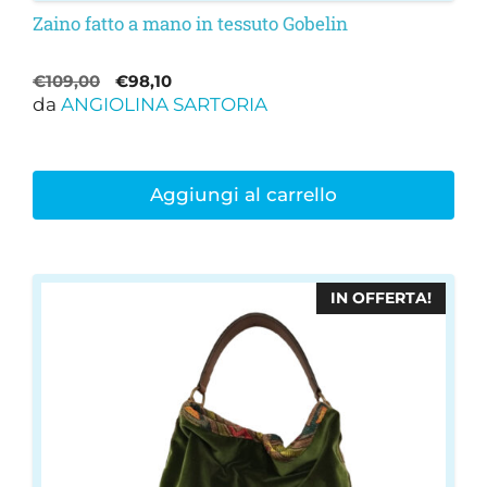
Zaino fatto a mano in tessuto Gobelin
Il
Il
€
109,00
€
98,10
da
ANGIOLINA SARTORIA
prezzo
prezzo
originale
attuale
era:
è:
€109,00.
€98,10.
Aggiungi al carrello
IN OFFERTA!