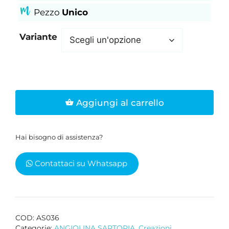
Pezzo
Unico
Variante
Borsa
Aggiungi al carrello
in
puro
cotone
Hai bisogno di assistenza?
plastificato
idrorepellente
Contattaci su Whatsapp
fatta
a
mano
modello
POIS
COD:
AS036
Categorie:
ANGIOLINA SARTORIA
,
Creazioni