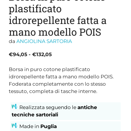
plastificato
idrorepellente fatta a
mano modello POIS
da
ANGIOLINA SARTORIA
Fascia
€
94,05
-
€
132,05
di
prezzo:
Borsa in puro cotone plastificato
da
idrorepellente fatta a mano modello POIS.
€94,05
Foderata completamente con lo stesso
a
tessuto, completa di tasche interne.
€132,05
Realizzata seguendo le
antiche
tecniche sartoriali
Made in
Puglia