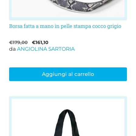
Borsa fatta a mano in pelle stampa cocco grigio
Il
Il
€
179,00
€
161,10
da
ANGIOLINA SARTORIA
prezzo
prezzo
originale
attuale
era:
è:
€179,00.
€161,10.
Aggiungi al carrello
Questo
prodotto
ha
più
varianti.