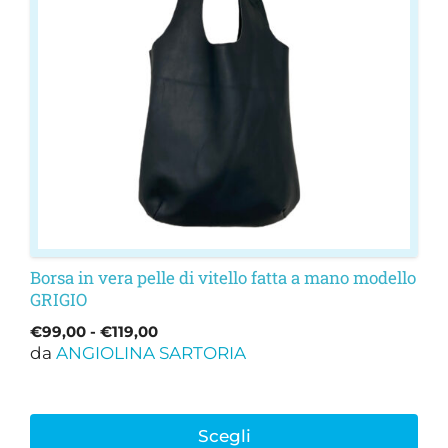
Le
opzioni
possono
essere
scelte
nella
pagina
del
prodotto
Borsa in vera pelle di vitello fatta a mano modello
GRIGIO
Fascia
€
99,00
-
€
119,00
da
ANGIOLINA SARTORIA
di
prezzo:
da
€99,00
Scegli
a