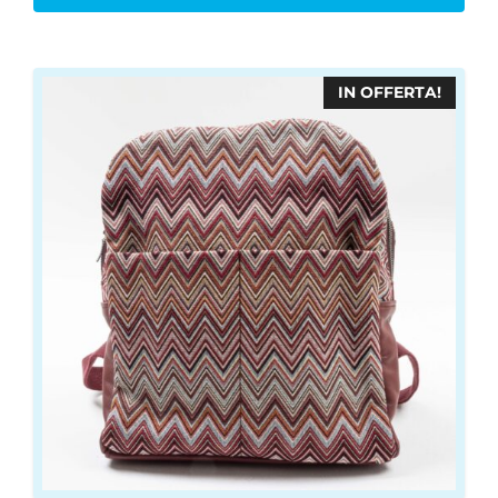
€119,00
IN OFFERTA!