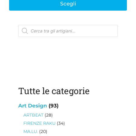
Scegli
Ricerca
prodotti
Tutte le categorie
93
Art Design
93
prodotti
28
ARTBEAT
28
prodotti
34
FIRENZE RAKU
34
prodotti
20
MA.LU.
20