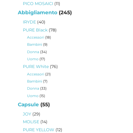
prodotti
11
PICO MOSAICI
11
prodotti
245
Abbigliamento
245
prodotti
40
IRYDE
40
prodotti
78
PURE Black
78
prodotti
18
Accessori
18
prodotti
9
Bambini
9
prodotti
34
Donna
34
prodotti
17
Uomo
17
prodotti
76
PURE White
76
prodotti
21
Accessori
21
prodotti
7
Bambini
7
prodotti
33
Donna
33
prodotti
15
Uomo
15
prodotti
55
Capsule
55
prodotti
29
JOY
29
prodotti
14
MOLISE
14
prodotti
12
PURE YELLOW
12