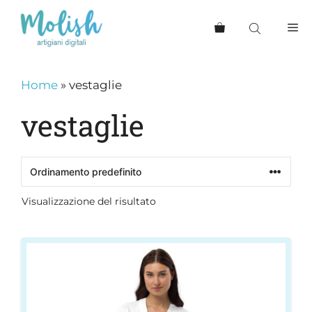
Vai
al
Me
contenuto
Home
»
vestaglie
vestaglie
Visualizzazione del risultato
Questo
prodotto
ha
più