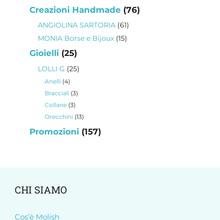
prodotti
76
Creazioni Handmade
76
prodotti
61
ANGIOLINA SARTORIA
61
prodotti
15
MONIA Borse e Bijoux
15
prodotti
25
Gioielli
25
prodotti
25
LOLLI G
25
prodotti
4
Anelli
4
prodotti
3
Bracciali
3
prodotti
3
Collane
3
prodotti
13
Orecchini
13
prodotti
157
Promozioni
157
prodotti
CHI SIAMO
Cos’è Molish