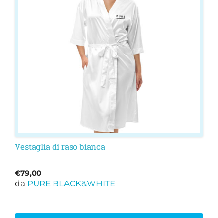
varianti.
Le
opzioni
possono
essere
scelte
nella
pagina
del
prodotto
Vestaglia di raso bianca
€
79,00
da
PURE BLACK&WHITE