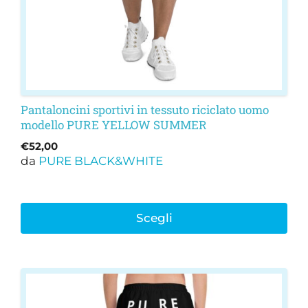
nella
pagina
del
prodotto
Pantaloncini sportivi in tessuto riciclato uomo
modello PURE YELLOW SUMMER
€
52,00
da
PURE BLACK&WHITE
Scegli
Questo
prodotto