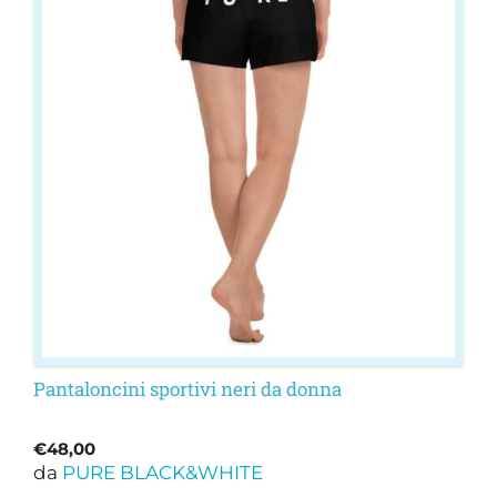
ha
più
varianti.
Le
opzioni
possono
essere
scelte
nella
pagina
del
prodotto
Pantaloncini sportivi neri da donna
€
48,00
da
PURE BLACK&WHITE