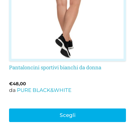
possono
essere
scelte
nella
pagina
del
prodotto
Pantaloncini sportivi bianchi da donna
€
48,00
da
PURE BLACK&WHITE
Scegli