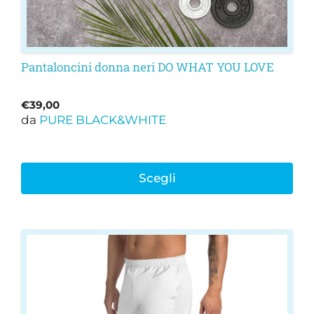
prodotto
Pantaloncini donna neri DO WHAT YOU LOVE
€
39,00
da
PURE BLACK&WHITE
Scegli
Questo
prodotto
ha
più
varianti.