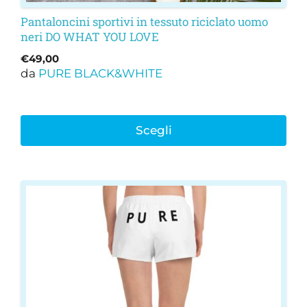
Pantaloncini sportivi in tessuto riciclato uomo
neri DO WHAT YOU LOVE
€
49,00
da
PURE BLACK&WHITE
Scegli
Questo
prodotto
ha
più
varianti.
Le
opzioni