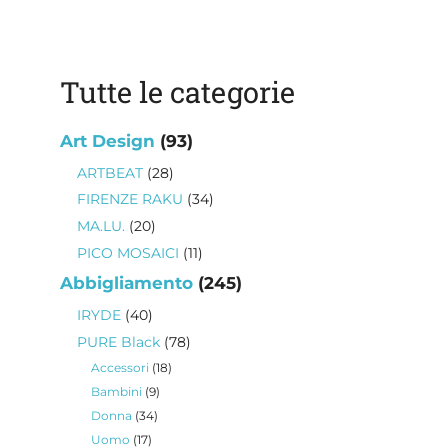
Tutte le categorie
93
Art Design
93
prodotti
28
ARTBEAT
28
prodotti
34
FIRENZE RAKU
34
prodotti
20
MA.LU.
20
prodotti
11
PICO MOSAICI
11
prodotti
245
Abbigliamento
245
prodotti
40
IRYDE
40
prodotti
78
PURE Black
78
prodotti
18
Accessori
18
prodotti
9
Bambini
9
prodotti
34
Donna
34
prodotti
17
Uomo
17