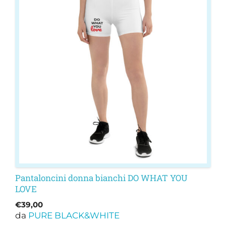
ha
più
varianti.
Le
opzioni
possono
essere
scelte
nella
pagina
del
prodotto
Pantaloncini donna bianchi DO WHAT YOU
LOVE
€
39,00
da
PURE BLACK&WHITE