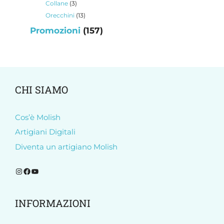
3
Collane
3
prodotti
13
Orecchini
13
prodotti
157
Promozioni
157
prodotti
CHI SIAMO
Cos’è Molish
Artigiani Digitali
Diventa un artigiano Molish
Segui Molish su Instagram
Segui Molish su Facebook
Iscriviti al nostro canale YouTube
INFORMAZIONI