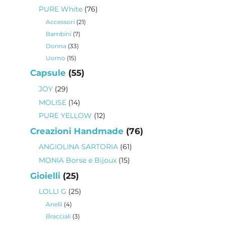
prodotti
76
PURE White
76
prodotti
21
Accessori
21
prodotti
7
Bambini
7
prodotti
33
Donna
33
prodotti
15
Uomo
15
prodotti
55
Capsule
55
prodotti
29
JOY
29
prodotti
14
MOLISE
14
prodotti
12
PURE YELLOW
12
prodotti
76
Creazioni Handmade
76
prodotti
61
ANGIOLINA SARTORIA
61
prodotti
15
MONIA Borse e Bijoux
15
prodotti
25
Gioielli
25
prodotti
25
LOLLI G
25
prodotti
4
Anelli
4
prodotti
3
Bracciali
3
prodotti