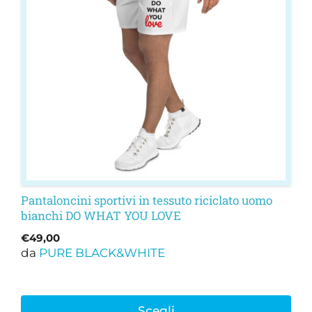
Le
opzioni
possono
essere
scelte
nella
pagina
del
prodotto
Pantaloncini sportivi in tessuto riciclato uomo
bianchi DO WHAT YOU LOVE
€
49,00
da
PURE BLACK&WHITE
Scegli