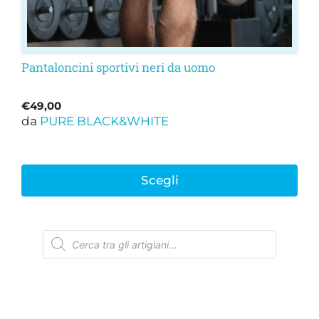
prodotto
Pantaloncini sportivi neri da uomo
€
49,00
da
PURE BLACK&WHITE
Scegli
Ricerca
prodotti