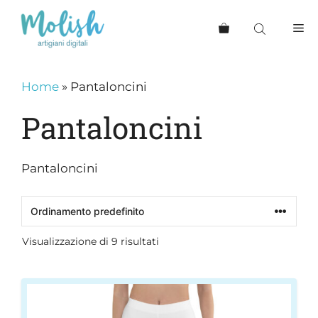
Vai
al
Me
contenuto
Home
»
Pantaloncini
Pantaloncini
Pantaloncini
Visualizzazione di 9 risultati
Questo
prodotto