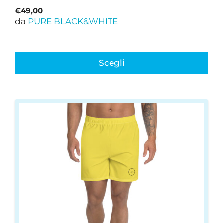
€
49,00
da
PURE BLACK&WHITE
Scegli
Questo
prodotto
ha
più
varianti.
Le
opzioni
possono
essere
scelte