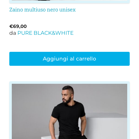
Zaino multiuso nero unisex
€
69,00
da
PURE BLACK&WHITE
Aggiungi al carrello
Questo
prodotto
ha
più
varianti.
Le
opzioni
possono