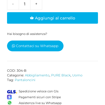
Pantaloncini
sportivi
Aggiungi al carrello
neri
da
uomo
Hai bisogno di assistenza?
quantità
Contattaci su Whatsapp
COD:
304-B
Categorie:
Abbigliamento
,
PURE Black
,
Uomo
Tag:
Pantaloncini
Spedizione veloce con Gls
Pagamenti sicuri con Stripe
Assistenza live su Whatsapp