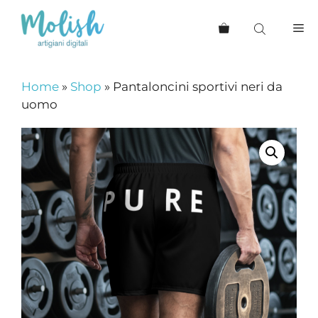
Vai
al
Me
contenuto
Home
»
Shop
»
Pantaloncini sportivi neri da
uomo