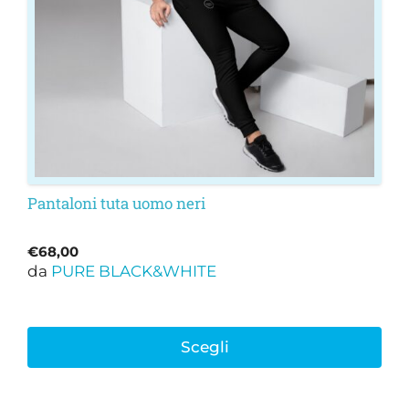
essere
scelte
nella
pagina
del
prodotto
Pantaloni tuta uomo neri
€
68,00
da
PURE BLACK&WHITE
Scegli