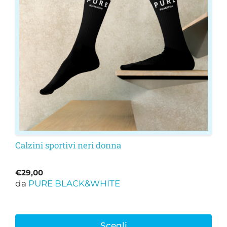
Le
opzioni
possono
essere
scelte
nella
pagina
del
prodotto
Calzini sportivi neri donna
€
29,00
da
PURE BLACK&WHITE
Scegli