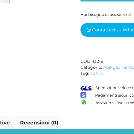
nera
quantità
Hai bisogno di assistenza?
Contattaci su Wha
COD:
132-B
Categorie:
Abbigliament
Tag:
t-shirt
Spedizione veloce c
Pagamenti sicuri co
Assistenza live su 
tive
Recensioni (0)