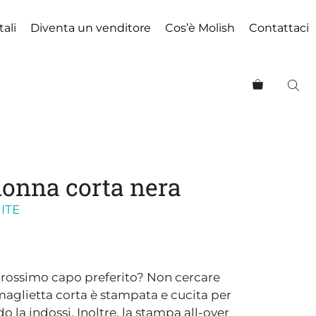
tali
Diventa un venditore
Cos’è Molish
Contattaci
donna corta nera
ITE
 prossimo capo preferito? Non cercare
maglietta corta è stampata e cucita per
 la indossi. Inoltre, la stampa all-over