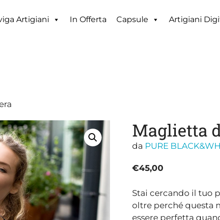
iga Artigiani
In Offerta
Capsule
Artigiani Digi
era
Maglietta 
da
PURE BLACK&WH
€
45,00
Stai cercando il tuo
oltre perché questa 
essere perfetta quando