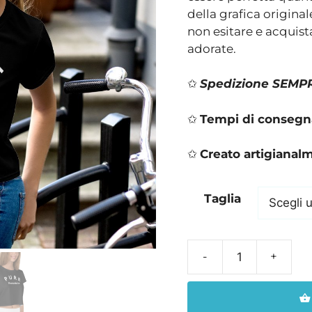
della grafica origina
non esitare e acquista
adorate.
✩
Spedizione SEMPRE
✩
Tempi di consegna 
✩
Creato artigianal
Taglia
Maglietta
donna
corta