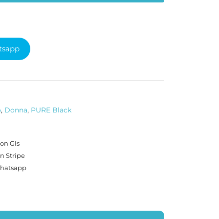
tsapp
o
,
Donna
,
PURE Black
on Gls
n Stripe
Whatsapp