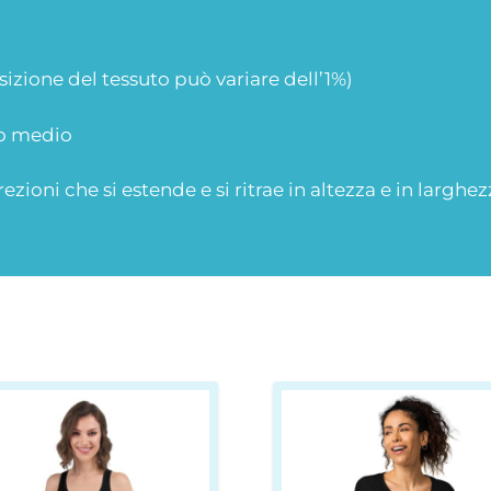
sizione del tessuto può variare dell’1%)
eso medio
rezioni che si estende e si ritrae in altezza e in larghe
to
Questo
otto
prodotto
ha
più