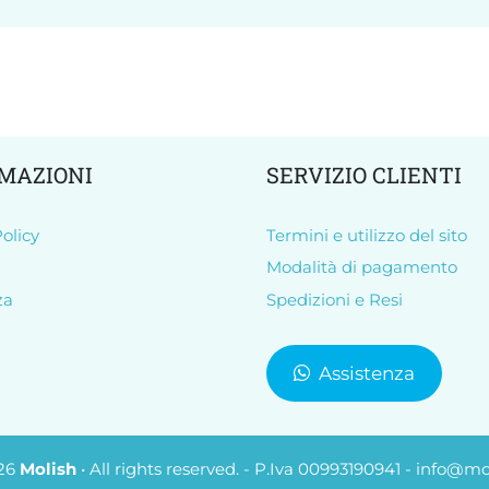
MAZIONI
SERVIZIO CLIENTI
olicy
Termini e utilizzo del sito
Modalità di pagamento
za
Spedizioni e Resi
Assistenza
26
Molish
• All rights reserved. - P.Iva 00993190941 - info@mol