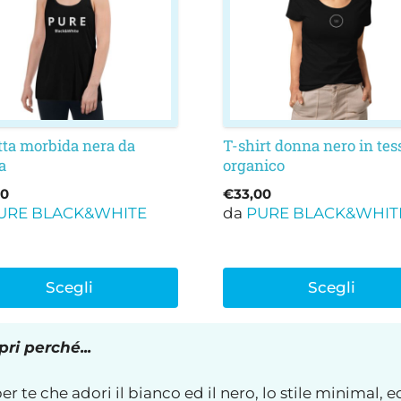
nti.
varianti.
Le
oni
opzioni
ono
possono
e
essere
e
scelte
nella
ta morbida nera da
T-shirt donna nero in tes
a
organico
na
pagina
del
00
€
33,00
otto
prodotto
URE BLACK&WHITE
da
PURE BLACK&WHIT
Scegli
Scegli
ri perché...
 te che adori il bianco ed il nero, lo stile minimal, e