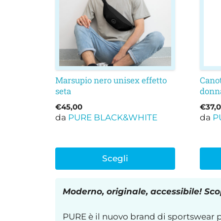
varianti.
varia
Le
Le
opzioni
opzi
possono
poss
essere
esser
scelte
scelt
nella
nella
Marsupio nero unisex effetto
Canot
seta
donn
pagina
pagi
del
del
€
45,00
€
37,
prodotto
prod
da
PURE BLACK&WHITE
da
P
Scegli
Moderno, originale, accessibile! Scop
PURE è il nuovo brand di sportswear per