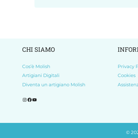
CHI SIAMO
INFOR
Cos’è Molish
Privacy P
Artigiani Digitali
Cookies
Diventa un artigiano Molish
Assisten
Segui Molish su Instagram
Segui Molish su Facebook
Iscriviti al nostro canale YouTube
© 20