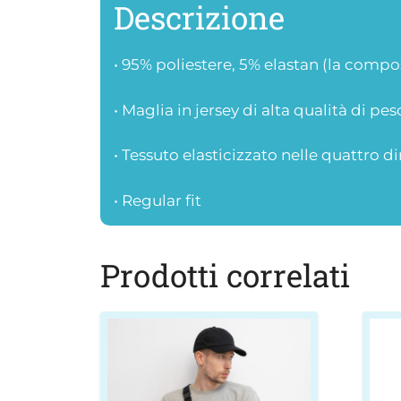
Descrizione
• 95% poliestere, 5% elastan (la compo
• Maglia in jersey di alta qualità di p
• Tessuto elasticizzato nelle quattro di
• Regular fit
Prodotti correlati
Questo
Ques
prodotto
prod
ha
ha
più
più