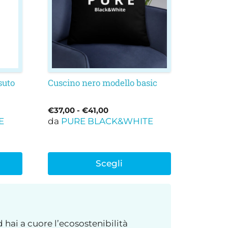
varianti.
Le
opzioni
possono
essere
scelte
nella
suto
Cuscino nero modello basic
pagina
del
Fascia
€
37,00
-
€
41,00
prodotto
E
da
PURE BLACK&WHITE
di
prezzo:
da
€37,00
Scegli
a
€41,00
d hai a cuore l’ecosostenibilità