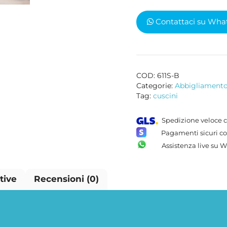
Contattaci su Wha
COD:
611S-B
Categorie:
Abbigliament
Tag:
cuscini
Spedizione veloce c
Pagamenti sicuri co
Assistenza live su 
tive
Recensioni (0)