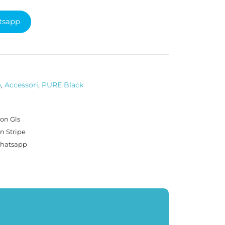
tsapp
o
,
Accessori
,
PURE Black
on Gls
n Stripe
Whatsapp