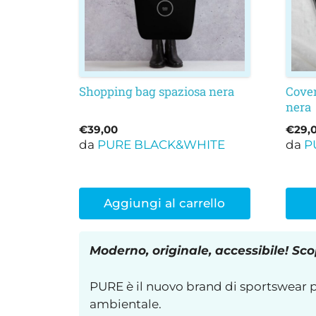
Le
opzi
poss
esser
scelt
nella
Shopping bag spaziosa nera
Cove
nera
pagi
del
€
39,00
€
29,
prod
da
PURE BLACK&WHITE
da
P
Aggiungi al carrello
Moderno, originale, accessibile! Scop
PURE è il nuovo brand di sportswear per
ambientale.