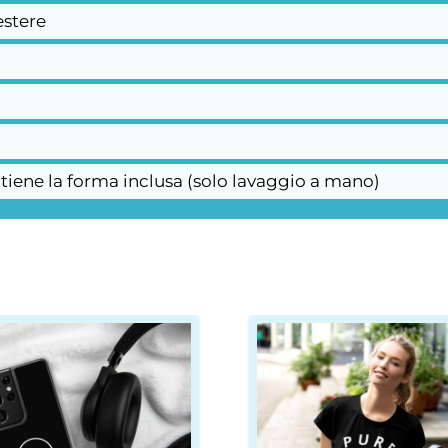
estere
tiene la forma inclusa (solo lavaggio a mano)
to
Questo
otto
prodotto
ha
più
nti.
varianti.