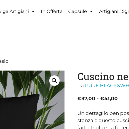
iga Artigiani
In Offerta
Capsule
Artigiani Digi
asic
Cuscino ne
da
PURE BLACK&WH
Fasc
€
37,00
-
€
41,00
di
prez
Un dettaglio ben posi
da
stanza e questo cusci
€37
farlo. Inoltre, la fede