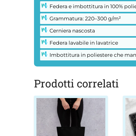
Federa e imbottitura in 100% poli
Grammatura: 220–300 g/m²
Cerniera nascosta
Federa lavabile in lavatrice
Imbottitura in poliestere che man
Prodotti correlati
Ques
prod
ha
più
varia