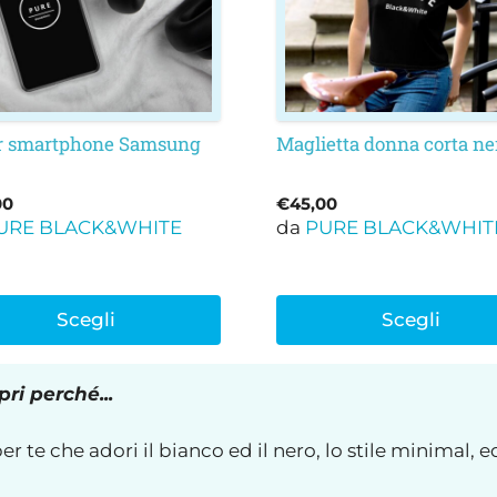
Le
oni
opzioni
ono
possono
e
essere
e
scelte
nella
r smartphone Samsung
Maglietta donna corta ne
na
pagina
del
00
€
45,00
otto
prodotto
URE BLACK&WHITE
da
PURE BLACK&WHIT
Scegli
Scegli
ri perché...
 te che adori il bianco ed il nero, lo stile minimal, e