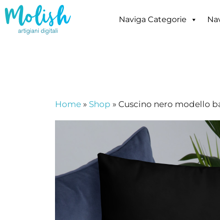
Vai
al
Naviga Categorie
Nav
contenuto
Home
»
Shop
»
Cuscino nero modello b