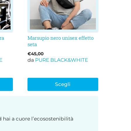
Le
opzioni
possono
essere
scelte
nella
ra
Marsupio nero unisex effetto
seta
pagina
del
€
45,00
prodotto
E
da
PURE BLACK&WHITE
Scegli
d hai a cuore l’ecosostenibilità