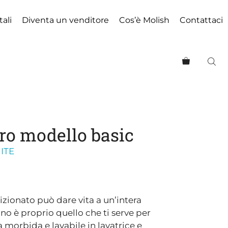
da
tali
Diventa un venditore
Cos’è Molish
Contattaci
€37,00
a
€41,00
ro modello basic
ITE
ia
zo:
zionato può dare vita a un’intera
no è proprio quello che ti serve per
,00
ra morbida e lavabile in lavatrice e