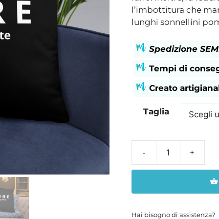
a
l’imbottitura che man
€41
lunghi sonnellini pom
Spedizione SEMP
Tempi di consegn
Creato artigian
Taglia
Cuscino
nero
modello
basic
quantità
Hai bisogno di assistenza?