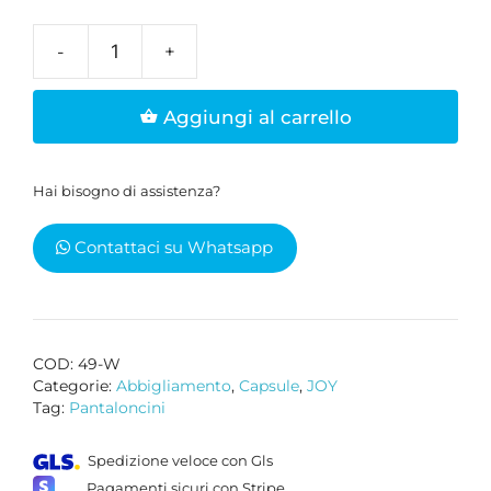
Pantaloncini
donna
Aggiungi al carrello
bianchi
DO
WHAT
Hai bisogno di assistenza?
YOU
LOVE
Contattaci su Whatsapp
quantità
COD:
49-W
Categorie:
Abbigliamento
,
Capsule
,
JOY
Tag:
Pantaloncini
Spedizione veloce con Gls
Pagamenti sicuri con Stripe