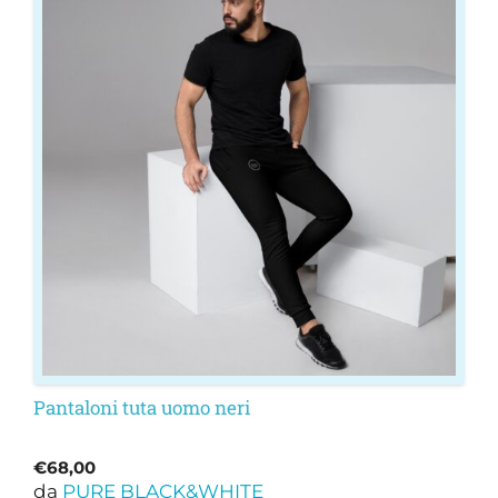
ha
più
varianti.
Le
opzioni
possono
essere
scelte
nella
pagina
del
prodotto
Pantaloni tuta uomo neri
€
68,00
da
PURE BLACK&WHITE