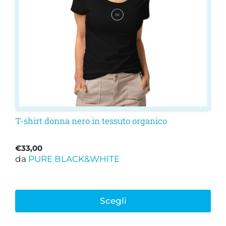
possono
essere
scelte
nella
pagina
del
prodotto
T-shirt donna nero in tessuto organico
€
33,00
da
PURE BLACK&WHITE
Scegli