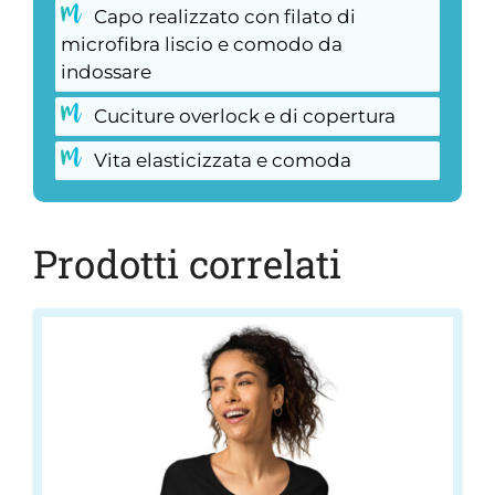
Capo realizzato con filato di
microfibra liscio e comodo da
indossare
Cuciture overlock e di copertura
Vita elasticizzata e comoda
Prodotti correlati
Questo
prodotto
ha
più
varianti.
Le
opzioni