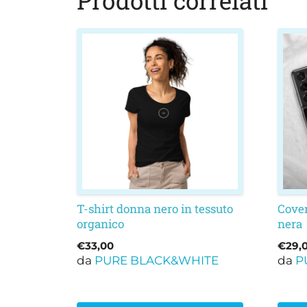
Prodotti correlati
Questo
Ques
prodotto
prod
ha
ha
più
più
varianti.
varia
Le
Le
opzioni
opzi
possono
poss
essere
esser
scelte
scelt
nella
nella
T-shirt donna nero in tessuto
Cove
organico
nera
pagina
pagi
del
del
€
33,00
€
29,
prodotto
prod
da
PURE BLACK&WHITE
da
P