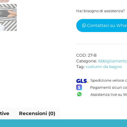
donna
Hai bisogno di assistenza?
nero
quantità
Contattaci su Wha
COD:
27-B
Categorie:
Abbigliament
Tag:
costumi da bagno
Spedizione veloce c
Pagamenti sicuri co
Assistenza live su 
tive
Recensioni (0)