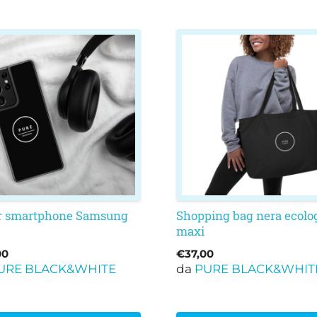
to
otto
nti.
oni
ono
e
e
r smartphone Samsung
Shopping bag nera ecolo
maxi
na
00
€
37,00
otto
URE BLACK&WHITE
da
PURE BLACK&WHIT