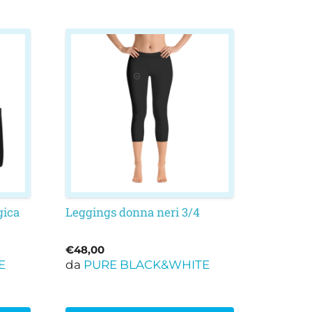
Questo
prodotto
ha
più
varianti.
Le
opzioni
possono
essere
scelte
nella
gica
Leggings donna neri 3/4
pagina
del
€
48,00
prodotto
E
da
PURE BLACK&WHITE