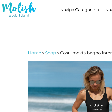
Vai
al
Naviga Categorie
Nav
contenuto
Home
»
Shop
»
Costume da bagno inte