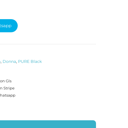
tsapp
o
,
Donna
,
PURE Black
on Gls
n Stripe
Whatsapp