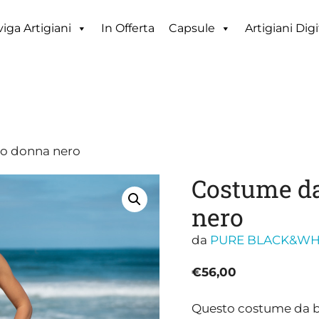
iga Artigiani
In Offerta
Capsule
Artigiani Digi
ro donna nero
Costume da
nero
da
PURE BLACK&WH
€
56,00
Questo costume da bag