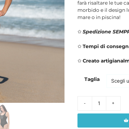
farà risaltare le tue c
morbido e il design lu
mare o in piscina!
✩
Spedizione SEMPRE
✩
Tempi di consegna 
✩
Creato artigianal
Taglia
Costume
da
bagno
intero