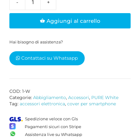
Cover
per
Aggiungi al carrello
iPhone
bianca
quantità
Hai bisogno di assistenza?
Contattaci su Whatsapp
COD:
1-W
Categorie:
Abbigliamento
,
Accessori
,
PURE White
Tag:
accessori elettronica
,
cover per smartphone
Spedizione veloce con Gls
Pagamenti sicuri con Stripe
Assistenza live su Whatsapp