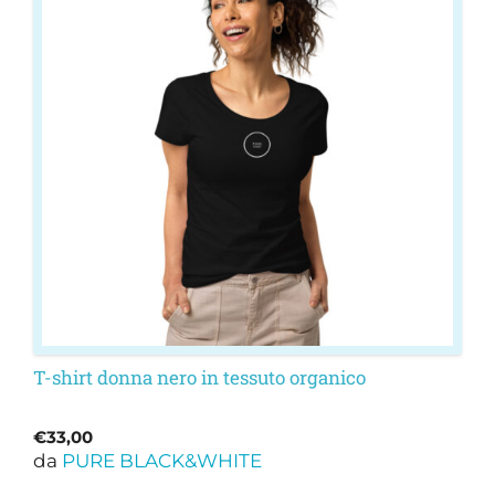
più
varianti.
Le
opzioni
possono
essere
scelte
nella
pagina
del
prodotto
T-shirt donna nero in tessuto organico
€
33,00
da
PURE BLACK&WHITE