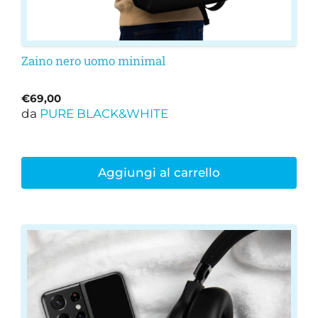
Zaino nero uomo minimal
€
69,00
da
PURE BLACK&WHITE
Aggiungi al carrello
Questo
prodotto
ha
più
varianti.