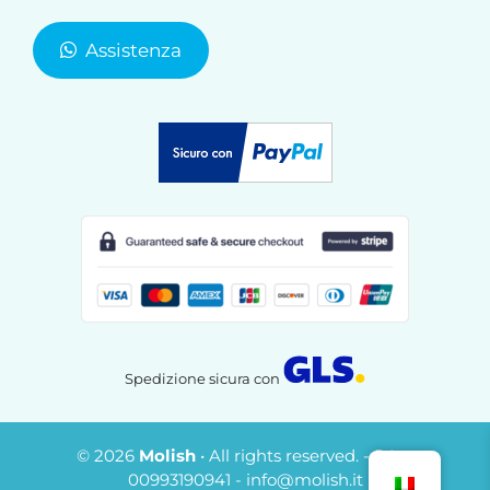
Assistenza
Spedizione sicura con
© 2026
Molish
• All rights reserved. - P.Iva
€
29,00
00993190941 - info@molish.it