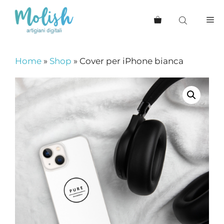
Vai
al
Me
contenuto
Home
»
Shop
»
Cover per iPhone bianca