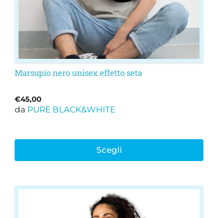
nella
pagina
del
prodotto
Marsupio nero unisex effetto seta
€
45,00
da
PURE BLACK&WHITE
Scegli
Questo
prodotto
ha