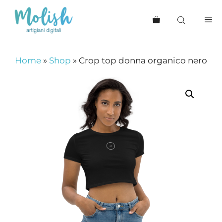
Vai
al
Me
contenuto
Home
»
Shop
»
Crop top donna organico nero