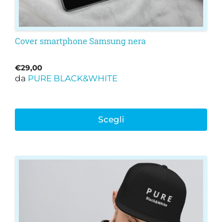
prodotto
Cover smartphone Samsung nera
€
29,00
da
PURE BLACK&WHITE
Scegli