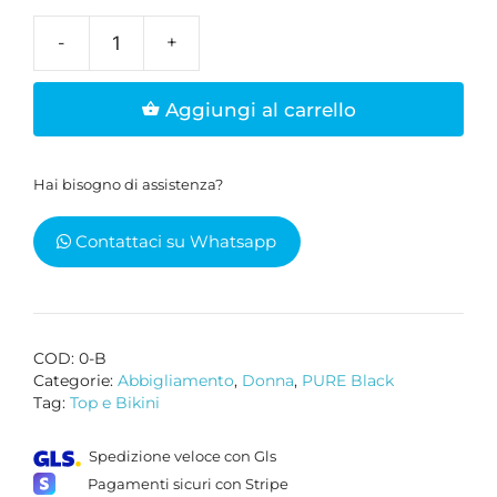
Crop
top
Aggiungi al carrello
donna
organico
nero
Hai bisogno di assistenza?
quantità
Contattaci su Whatsapp
COD:
0-B
Categorie:
Abbigliamento
,
Donna
,
PURE Black
Tag:
Top e Bikini
Spedizione veloce con Gls
Pagamenti sicuri con Stripe