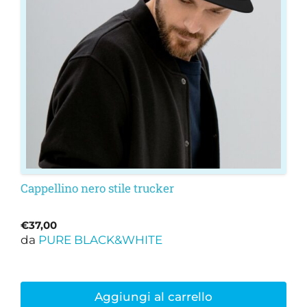
Cappellino nero stile trucker
€
37,00
da
PURE BLACK&WHITE
Aggiungi al carrello