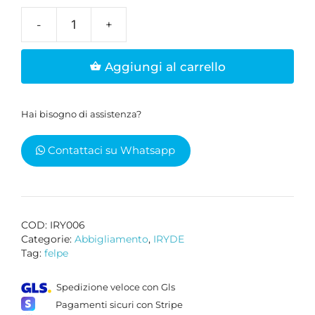
Felpa
unisex
Aggiungi al carrello
Iryde
modello
"FILM
Hai bisogno di assistenza?
MENTALI"
quantità
Contattaci su Whatsapp
COD:
IRY006
Categorie:
Abbigliamento
,
IRYDE
Tag:
felpe
Spedizione veloce con Gls
Pagamenti sicuri con Stripe