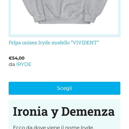
pagina
del
prodotto
Felpa unisex Iryde modello “VIVIDENT”
€
54,00
da
IRYDE
Scegli
Ironia y Demenza
Ecco da dove viene il nome Iryde.