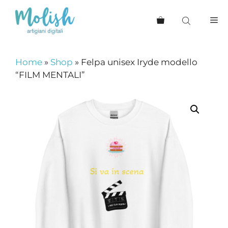
Vai
al
Me
contenuto
Home
»
Shop
»
Felpa unisex Iryde modello
“FILM MENTALI”