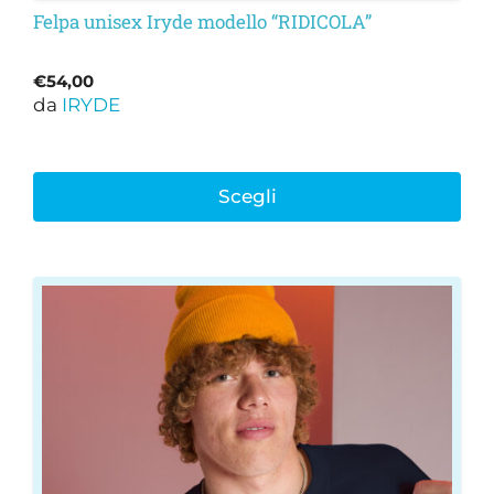
Felpa unisex Iryde modello “RIDICOLA”
€
54,00
da
IRYDE
Scegli
Questo
prodotto
ha
più
varianti.
Le
opzioni
possono