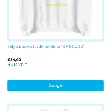
scelte
nella
pagina
del
prodotto
Felpa unisex Iryde modello “RANCORE”
€
54,00
da
IRYDE
Scegli
Questo