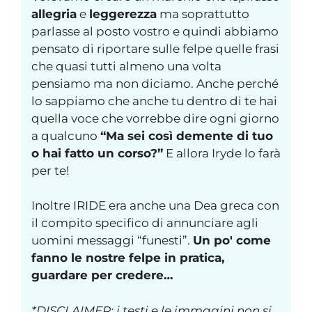
allegria
e
leggerezza
ma soprattutto
parlasse al posto vostro e quindi abbiamo
pensato di riportare sulle felpe quelle frasi
che quasi tutti almeno una volta
pensiamo ma non diciamo. Anche perché
lo sappiamo che anche tu dentro di te hai
quella voce che vorrebbe dire ogni giorno
a qualcuno
“Ma sei così demente di tuo
o hai fatto un corso?”
E allora Iryde lo farà
per te!
Inoltre IRIDE era anche una Dea greca con
il compito specifico di annunciare agli
uomini messaggi “funesti”.
Un po' come
fanno le nostre felpe in pratica,
guardare per credere…
*DISCLAIMER: i testi e le immagini non si