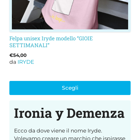
del
prodotto
Felpa unisex Iryde modello “GIOIE
SETTIMANALI”
€
54,00
da
IRYDE
Scegli
Ironia y Demenza
Ecco da dove viene il nome Iryde.
Volevamo creare un marchio che ispirasse