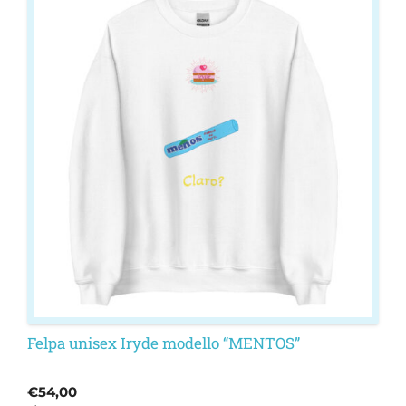
prodotto
ha
più
varianti.
Le
opzioni
possono
essere
scelte
nella
pagina
del
prodotto
Felpa unisex Iryde modello “MENTOS”
€
54,00