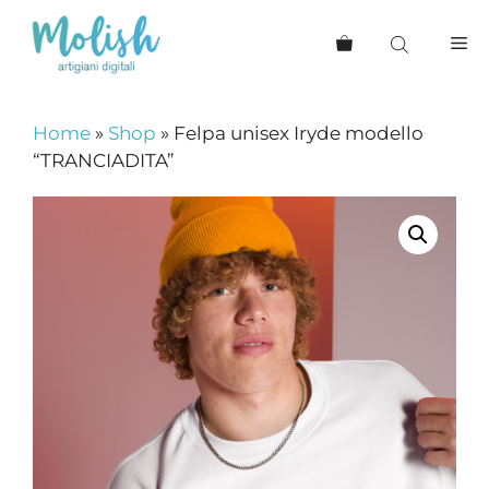
Vai
al
Me
contenuto
Home
»
Shop
»
Felpa unisex Iryde modello
“TRANCIADITA”