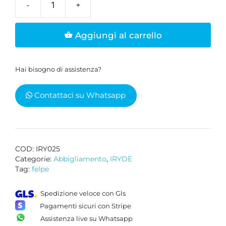
Felpa
unisex
Aggiungi al carrello
Iryde
modello
"TRANCIADITA"
Hai bisogno di assistenza?
quantità
Contattaci su Whatsapp
COD:
IRY025
Categorie:
Abbigliamento
,
IRYDE
Tag:
felpe
Spedizione veloce con Gls
Pagamenti sicuri con Stripe
Assistenza live su Whatsapp