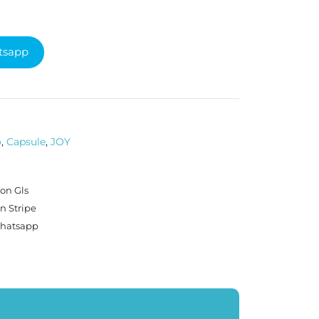
tsapp
o
,
Capsule
,
JOY
on Gls
n Stripe
Whatsapp