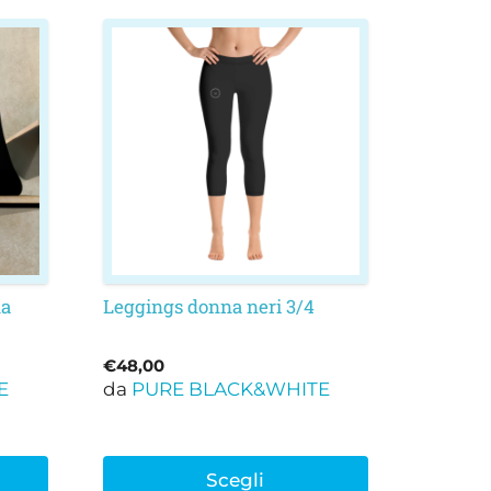
Questo
prodotto
ha
più
varianti.
Le
opzioni
possono
essere
scelte
nella
na
Leggings donna neri 3/4
pagina
del
€
48,00
prodotto
E
da
PURE BLACK&WHITE
Scegli