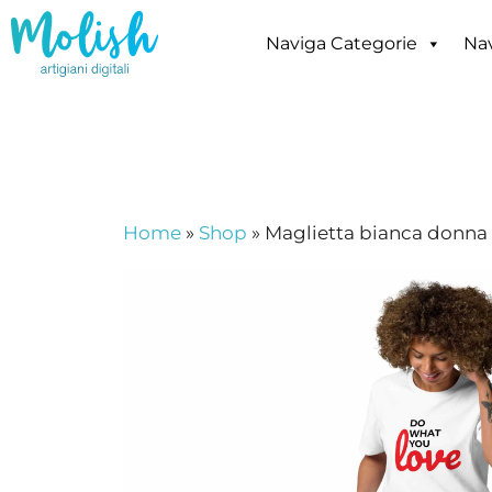
Vai
al
Naviga Categorie
Nav
contenuto
Home
»
Shop
»
Maglietta bianca donn