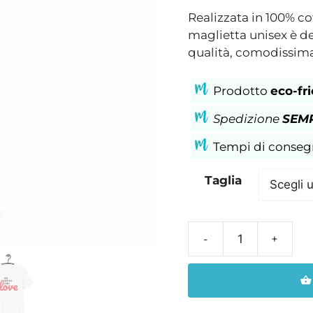
Realizzata in 100% c
maglietta unisex è d
qualità, comodissima 
Prodotto
eco-fr
Spedizione
SEMP
Tempi di conse
Taglia
Maglietta
bianca
donna
in