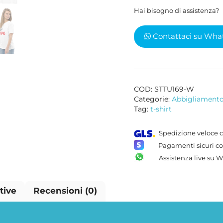
cotone
Hai bisogno di assistenza?
organico
DO
Contattaci su Wha
WHAT
YOU
LOVE
quantità
COD:
STTU169-W
Categorie:
Abbigliament
Tag:
t-shirt
Spedizione veloce c
Pagamenti sicuri co
Assistenza live su 
tive
Recensioni (0)