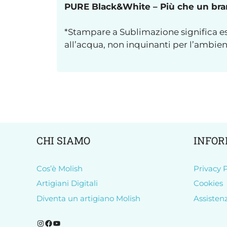
PURE Black&White – Più che un brand
*Stampare a Sublimazione significa es
all’acqua, non inquinanti per l’ambie
CHI SIAMO
INFOR
Cos’è Molish
Privacy P
Artigiani Digitali
Cookies
Diventa un artigiano Molish
Assisten
Segui Molish su Instagram
Segui Molish su Facebook
Iscriviti al nostro canale YouTube