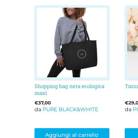
Ques
prod
ha
più
varia
Le
opzi
poss
esser
scelt
nella
Shopping bag nera ecologica
Tazza
maxi
pagi
del
€
37,00
€
29,
prod
da
PURE BLACK&WHITE
da
P
Aggiungi al carrello