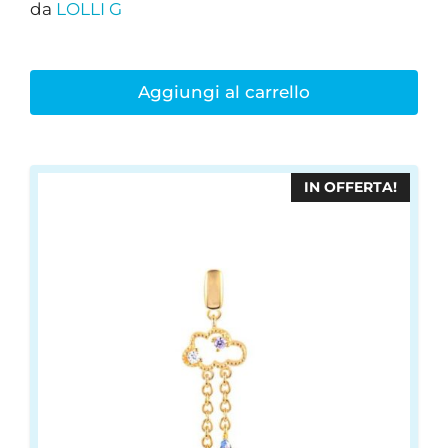
da
LOLLI G
prezzo
prezzo
originale
attuale
era:
è:
€59,00.
€50,15.
Aggiungi al carrello
IN OFFERTA!