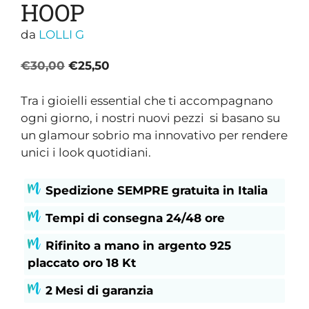
HOOP
da
LOLLI G
Il
Il
€
30,00
€
25,50
prezzo
prezzo
originale
attuale
Tra i gioielli essential che ti accompagnano
era:
è:
ogni giorno, i nostri nuovi pezzi si basano su
€30,00.
€25,50.
un glamour sobrio ma innovativo per rendere
unici i look quotidiani.
Spedizione SEMPRE gratuita in Italia
Tempi di consegna 24/48 ore
Rifinito a mano in argento 925
placcato oro 18 Kt
2
Mesi di garanzia