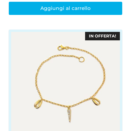
€37,00.
€31,45.
Aggiungi al carrello
IN OFFERTA!