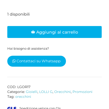
1 disponibili
Mono
Aggiungi al carrello
Orecchino
SPARKLING
EXAGON
Hai bisogno di assistenza?
HOOP
quantità
Contattaci su Whatsapp
COD:
LGOR17
Categorie:
Gioielli
,
LOLLI G
,
Orecchini
,
Promozioni
Tag:
orecchini
Spedizione veloce con Gls