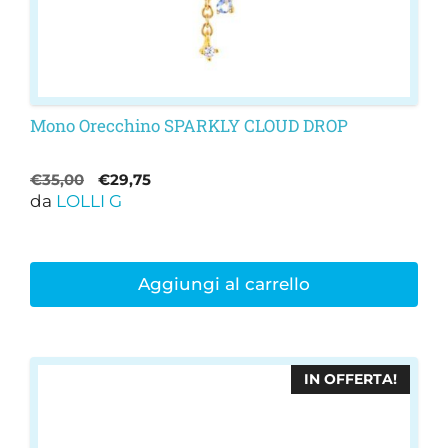
Mono Orecchino SPARKLY CLOUD DROP
Il
Il
€
35,00
€
29,75
da
LOLLI G
prezzo
prezzo
originale
attuale
era:
è:
€35,00.
€29,75.
Aggiungi al carrello
IN OFFERTA!