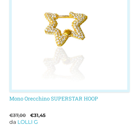
Mono Orecchino SUPERSTAR HOOP
Il
Il
€
37,00
€
31,45
da
LOLLI G
prezzo
prezzo
originale
attuale
era:
è: