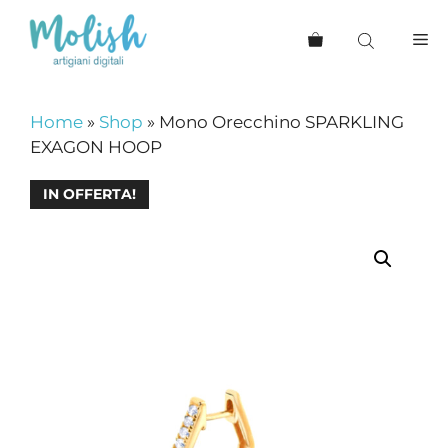
Vai
al
Me
contenuto
Home
»
Shop
»
Mono Orecchino SPARKLING
EXAGON HOOP
IN OFFERTA!