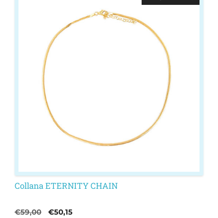
Collana ETERNITY CHAIN
Il
Il
€
59,00
€
50,15