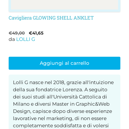
Cavigliera GLOWING SHELL ANKLET
Il
Il
€
49,00
€
41,65
da
LOLLI G
prezzo
prezzo
originale
attuale
era:
è:
€49,00.
€41,65.
Aggiungi al carrello
Lolli G nasce nel 2018, grazie all'intuizione
della sua fondatrice Lorenza. A seguito
dei suoi studi all'Università Cattolica di
Milano e diversi Master in Graphic&Web
Design, capisce dopo diverse esperienze
lavorative nel marketing, di non essere
completamente soddisfatta e di volersi