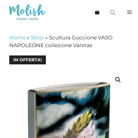
Vai
al
Me
contenuto
Home
»
Shop
»
Scultura Guccione VASO
NAPOLEONE collezione Vanitas
IN OFFERTA!