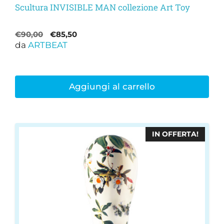
Scultura INVISIBLE MAN collezione Art Toy
Il
Il
€
90,00
€
85,50
da
ARTBEAT
prezzo
prezzo
originale
attuale
era:
è:
€90,00.
€85,50.
Aggiungi al carrello
IN OFFERTA!