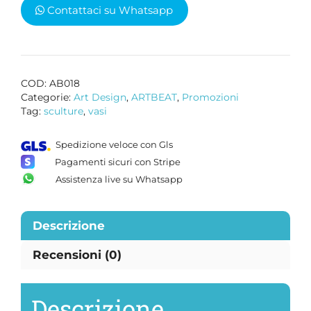
Contattaci su Whatsapp
quantità
COD:
AB018
Categorie:
Art Design
,
ARTBEAT
,
Promozioni
Tag:
sculture
,
vasi
Spedizione veloce con Gls
Pagamenti sicuri con Stripe
Assistenza live su Whatsapp
Descrizione
Recensioni (0)
Descrizione