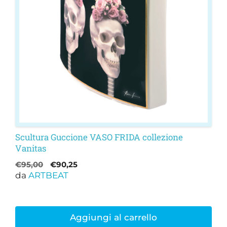
Scultura Guccione VASO FRIDA collezione
Vanitas
Il
Il
€
95,00
€
90,25
da
ARTBEAT
prezzo
prezzo
originale
attuale
era:
è:
€95,00.
€90,25.
Aggiungi al carrello