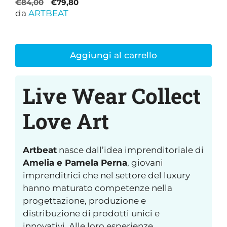
Il
Il
€
84,00
€
79,80
da
ARTBEAT
prezzo
prezzo
originale
attuale
era:
è:
€84,00.
€79,80.
Aggiungi al carrello
Live Wear Collect
Love Art
Artbeat
nasce dall’idea imprenditoriale di
Amelia e Pamela Perna
, giovani
imprenditrici che nel settore del luxury
hanno maturato competenze nella
progettazione, produzione e
distribuzione di prodotti unici e
innovativi. Alle loro esperienze