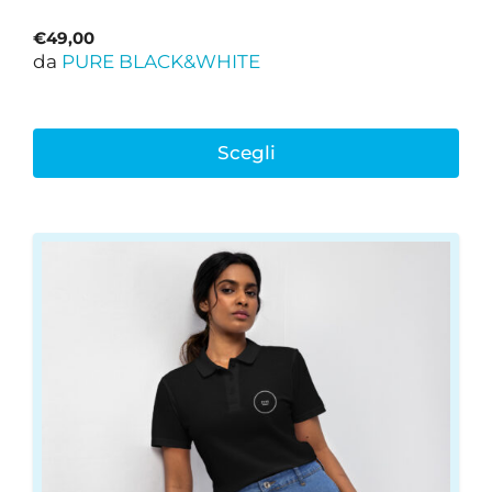
€
49,00
da
PURE BLACK&WHITE
Scegli
Questo
prodotto
ha
più
varianti.
Le
opzioni
possono
essere