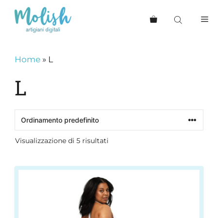
Vai
al
Me
contenuto
Home
»
L
L
Visualizzazione di 5 risultati
Questo
prodotto
ha
più