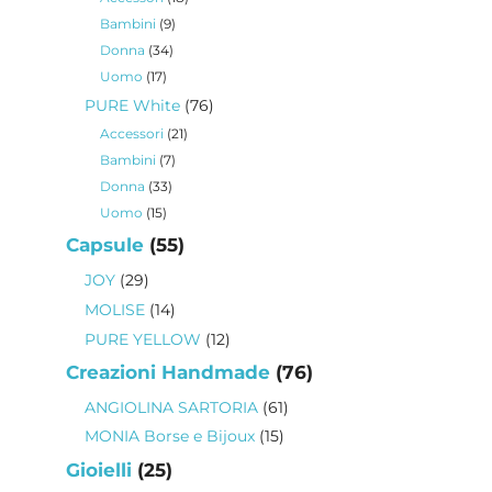
prodotti
9
Bambini
9
prodotti
34
Donna
34
prodotti
17
Uomo
17
prodotti
76
PURE White
76
prodotti
21
Accessori
21
prodotti
7
Bambini
7
prodotti
33
Donna
33
prodotti
15
Uomo
15
prodotti
55
Capsule
55
prodotti
29
JOY
29
prodotti
14
MOLISE
14
prodotti
12
PURE YELLOW
12
prodotti
76
Creazioni Handmade
76
prodotti
61
ANGIOLINA SARTORIA
61
prodotti
15
MONIA Borse e Bijoux
15
prodotti
25
Gioielli
25