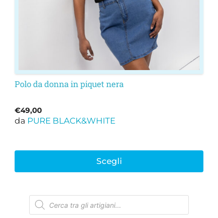
scelte
nella
pagina
del
prodotto
Polo da donna in piquet nera
€
49,00
da
PURE BLACK&WHITE
Scegli
Ricerca
prodotti