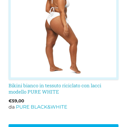
varianti.
Le
opzioni
possono
essere
scelte
nella
pagina
del
prodotto
Bikini bianco in tessuto riciclato con lacci
modello PURE WHITE
€
59,00
da
PURE BLACK&WHITE