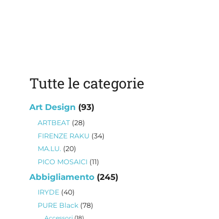
Tutte le categorie
93
Art Design
93
prodotti
28
ARTBEAT
28
prodotti
34
FIRENZE RAKU
34
prodotti
20
MA.LU.
20
prodotti
11
PICO MOSAICI
11
prodotti
245
Abbigliamento
245
prodotti
40
IRYDE
40
prodotti
78
PURE Black
78
prodotti
18
Accessori
18