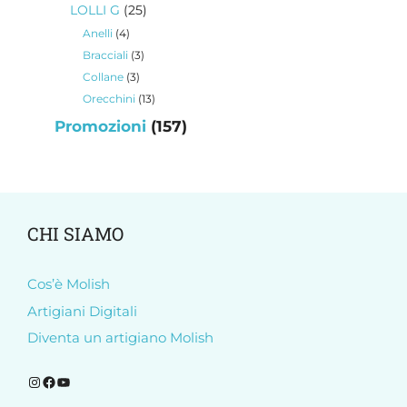
prodotti
25
LOLLI G
25
prodotti
4
Anelli
4
prodotti
3
Bracciali
3
prodotti
3
Collane
3
prodotti
13
Orecchini
13
prodotti
157
Promozioni
157
prodotti
CHI SIAMO
Cos’è Molish
Artigiani Digitali
Diventa un artigiano Molish
Segui Molish su Instagram
Segui Molish su Facebook
Iscriviti al nostro canale YouTube