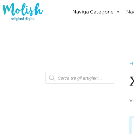
Vai
al
Naviga Categorie
Nav
contenuto
H
Ricerca
prodotti
Vi
Q
p