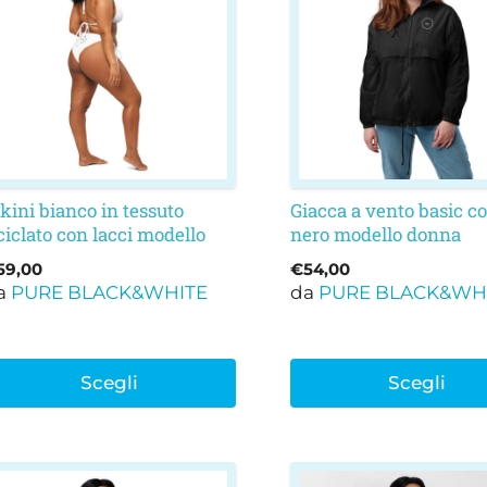
a
ha
iù
più
rianti.
varianti.
e
Le
pzioni
opzioni
ossono
possono
ssere
essere
elte
scelte
kini bianco in tessuto
Giacca a vento basic co
lla
nella
ciclato con lacci modello
nero modello donna
agina
pagina
URE WHITE
59,00
€
54,00
el
del
a
PURE BLACK&WHITE
da
PURE BLACK&WH
rodotto
prodotto
Scegli
Scegli
uesto
Questo