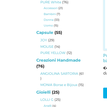
76
PURE White
76
p
prodotti
21
Accessori
21
h
prodotti
7
Bambini
7
p
prodotti
33
Donna
33
va
prodotti
15
Uomo
15
L
prodotti
55
Capsule
55
o
prodotti
p
29
JOY
29
e
prodotti
14
MOLISE
14
sc
prodotti
12
PURE YELLOW
12
Po
ne
prodotti
b
Creazioni Handmade
p
76
76
€
d
prodotti
d
ANGIOLINA SARTORIA
61
p
61
prodotti
15
MONIA Borse e Bijoux
15
prodotti
25
Gioielli
25
prodotti
25
LOLLI G
25
prodotti
4
Anelli
4