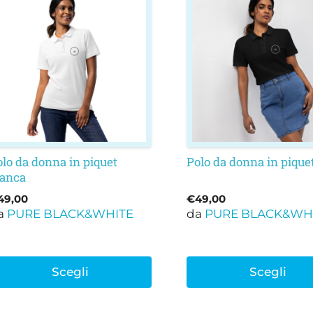
rodotto
prodotto
a
ha
iù
più
rianti.
varianti.
e
Le
pzioni
opzioni
ossono
possono
ssere
essere
elte
scelte
lo da donna in piquet
Polo da donna in pique
lla
nella
ianca
agina
pagina
49,00
€
49,00
el
del
a
PURE BLACK&WHITE
da
PURE BLACK&WH
rodotto
prodotto
Scegli
Scegli