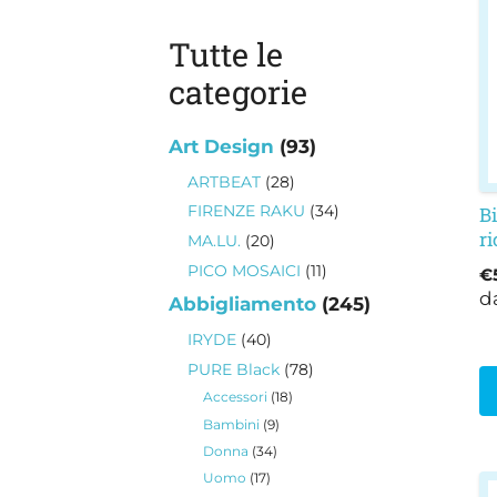
h
p
Tutte le
va
categorie
L
o
p
93
Art Design
93
e
prodotti
28
ARTBEAT
28
sc
prodotti
34
FIRENZE RAKU
34
Bi
ne
prodotti
ri
20
MA.LU.
20
p
P
prodotti
11
PICO MOSAICI
11
€
d
prodotti
d
245
Abbigliamento
245
p
prodotti
40
IRYDE
40
prodotti
78
PURE Black
78
prodotti
18
Accessori
18
prodotti
9
Bambini
9
prodotti
34
Donna
34
prodotti
17
Uomo
17
Q
prodotti