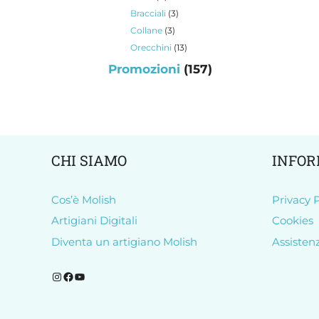
prodotti
3
Bracciali
3
prodotti
3
Collane
3
prodotti
13
Orecchini
13
prodotti
157
Promozioni
157
prodotti
CHI SIAMO
INFOR
Cos’è Molish
Privacy P
Artigiani Digitali
Cookies
Diventa un artigiano Molish
Assisten
Segui Molish su Instagram
Segui Molish su Facebook
Iscriviti al nostro canale YouTube