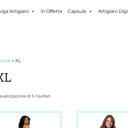
iga Artigiani
In Offerta
Capsule
Artigiani Digi
ome
»
XL
XL
sualizzazione di 5 risultati
uesto
Questo
rodotto
prodotto