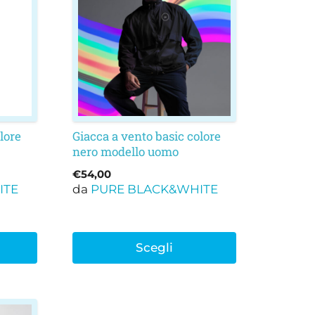
ha
più
varianti.
Le
opzioni
possono
essere
scelte
lore
Giacca a vento basic colore
nella
nero modello uomo
pagina
€
54,00
del
ITE
da
PURE BLACK&WHITE
prodotto
Scegli