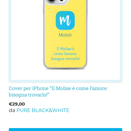
varianti.
Le
opzioni
possono
essere
scelte
nella
pagina
del
prodotto
Cover per iPhone “Il Molise è come l’amore:
bisogna trovarlo!”
€
29,00
da
PURE BLACK&WHITE