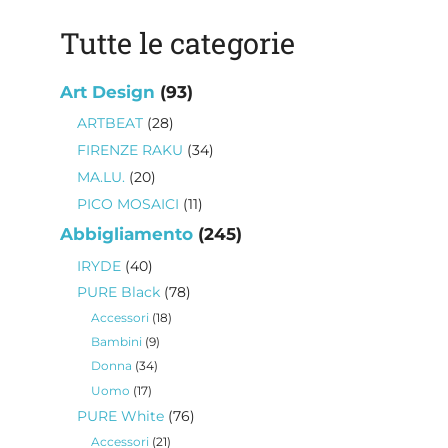
Tutte le categorie
93
Art Design
93
prodotti
28
ARTBEAT
28
prodotti
34
FIRENZE RAKU
34
prodotti
20
MA.LU.
20
prodotti
11
PICO MOSAICI
11
prodotti
245
Abbigliamento
245
prodotti
40
IRYDE
40
prodotti
78
PURE Black
78
prodotti
18
Accessori
18
prodotti
9
Bambini
9
prodotti
34
Donna
34
prodotti
17
Uomo
17
prodotti
76
PURE White
76
prodotti
21
Accessori
21