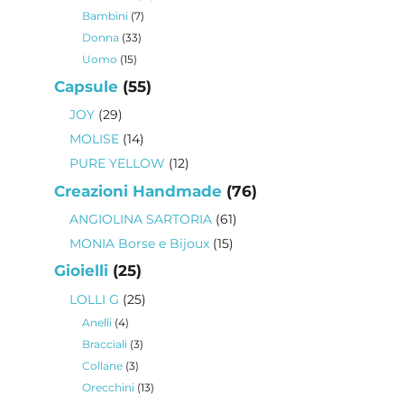
prodotti
7
Bambini
7
prodotti
33
Donna
33
prodotti
15
Uomo
15
prodotti
55
Capsule
55
prodotti
29
JOY
29
prodotti
14
MOLISE
14
prodotti
12
PURE YELLOW
12
prodotti
76
Creazioni Handmade
76
prodotti
61
ANGIOLINA SARTORIA
61
prodotti
15
MONIA Borse e Bijoux
15
prodotti
25
Gioielli
25
prodotti
25
LOLLI G
25
prodotti
4
Anelli
4
prodotti
3
Bracciali
3
prodotti
3
Collane
3
prodotti
13
Orecchini
13
prodotti