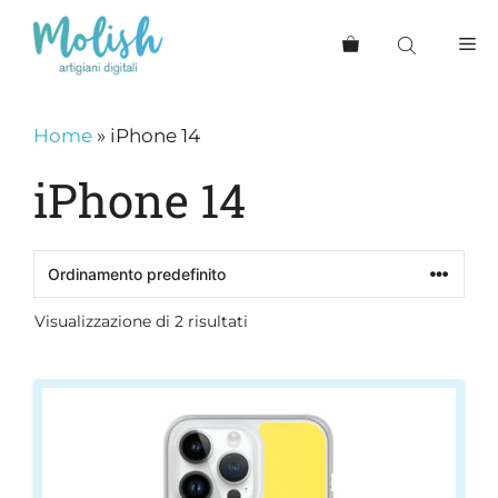
Vai
al
Me
contenuto
Home
»
iPhone 14
iPhone 14
Visualizzazione di 2 risultati
Questo
prodotto
ha
più