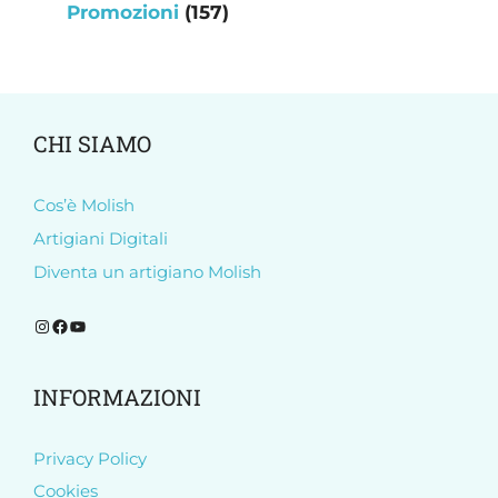
157
Promozioni
157
prodotti
CHI SIAMO
Cos’è Molish
Artigiani Digitali
Diventa un artigiano Molish
Segui Molish su Instagram
Segui Molish su Facebook
Iscriviti al nostro canale YouTube
INFORMAZIONI
Privacy Policy
Cookies