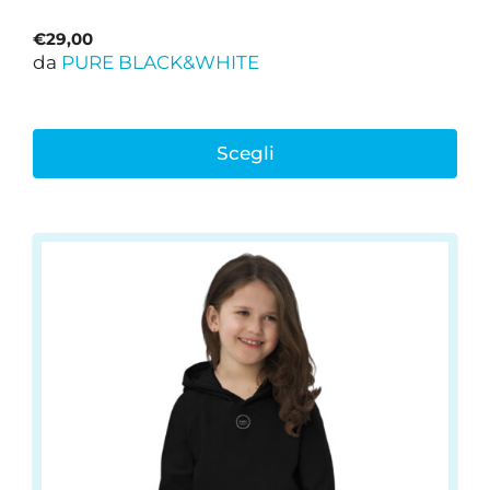
€
29,00
da
PURE BLACK&WHITE
Scegli
Questo
prodotto
ha
più
varianti.
Le
opzioni
possono
essere