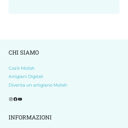
CHI SIAMO
Cos’è Molish
Artigiani Digitali
Diventa un artigiano Molish
Segui Molish su Instagram
Segui Molish su Facebook
Iscriviti al nostro canale YouTube
INFORMAZIONI