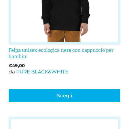
scelte
nella
pagina
del
prodotto
Felpa unisex ecologica nera con cappuccio per
bambini
€
49,00
da
PURE BLACK&WHITE
Scegli