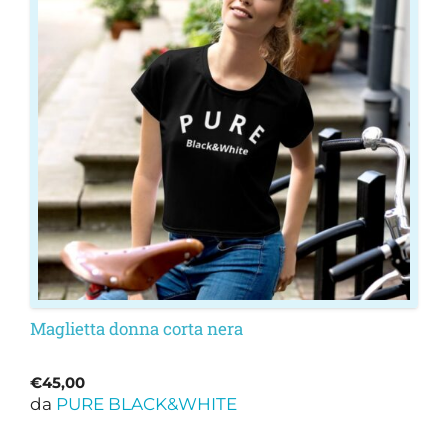
più
varianti.
Le
opzioni
possono
essere
scelte
nella
pagina
del
prodotto
Maglietta donna corta nera
€
45,00
da
PURE BLACK&WHITE