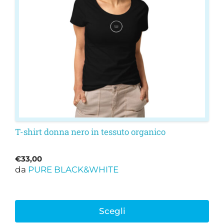
opzioni
possono
essere
scelte
nella
pagina
del
prodotto
T-shirt donna nero in tessuto organico
€
33,00
da
PURE BLACK&WHITE
Scegli