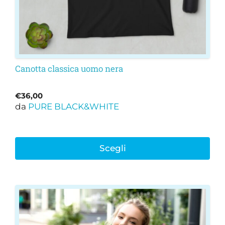
pagina
del
prodotto
Canotta classica uomo nera
€
36,00
da
PURE BLACK&WHITE
Scegli
Questo
prodotto
ha