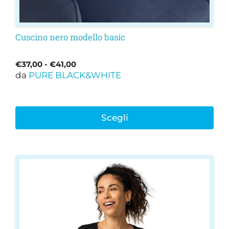
Cuscino nero modello basic
Fascia
€
37,00
-
€
41,00
da
PURE BLACK&WHITE
di
prezzo:
da
€37,00
Scegli
a
€41,00
Questo
prodotto
ha
più
varianti.
Le