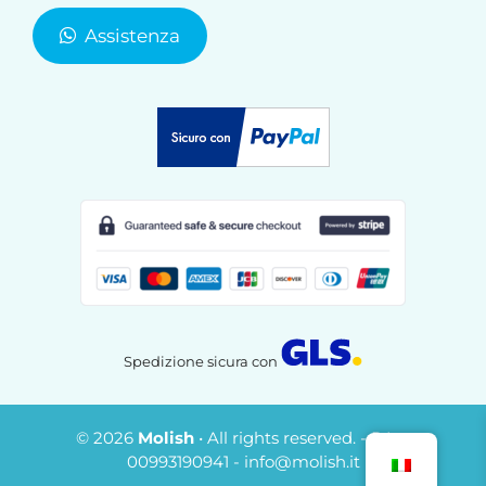
Assistenza
Spedizione sicura con
© 2026
Molish
• All rights reserved. - P.Iva
€
39,00
00993190941 - info@molish.it