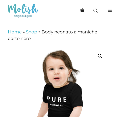
Vai
al
Me
contenuto
Home
»
Shop
»
Body neonato a maniche
corte nero