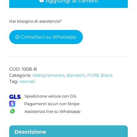
Aggiungi al carrello
a
maniche
corte
Hai bisogno di assistenza?
nero
quantità
Contattaci su Whatsapp
COD:
100B-B
Categorie:
Abbigliamento
,
Bambini
,
PURE Black
Tag:
neonati
Spedizione veloce con Gls
Pagamenti sicuri con Stripe
Assistenza live su Whatsapp
Descrizione