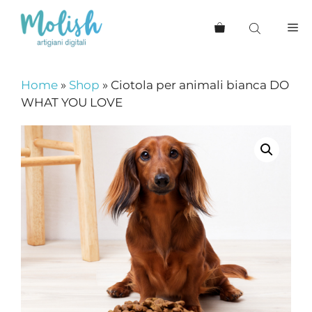
Vai
al
Me
contenuto
Home
»
Shop
»
Ciotola per animali bianca DO
WHAT YOU LOVE