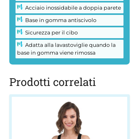
Acciaio inossidabile a doppia parete
Base in gomma antiscivolo
Sicurezza per il cibo
Adatta alla lavastoviglie quando la
base in gomma viene rimossa
Prodotti correlati
Questo
prodotto
ha
più
varianti.
Le