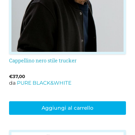
Cappellino nero stile trucker
€
37,00
da
PURE BLACK&WHITE
Aggiungi al carrello