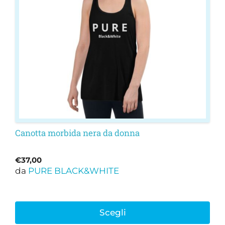
opzioni
possono
essere
scelte
nella
pagina
del
prodotto
Canotta morbida nera da donna
€
37,00
da
PURE BLACK&WHITE
Scegli