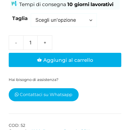
Tempi di consegna
10 giorni
lavorativi
Taglia
Ciotola
per
Aggiungi al carrello
animali
bianca
DO
Hai bisogno di assistenza?
WHAT
YOU
Contattaci su Whatsapp
LOVE
quantità
COD:
52