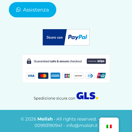
Assistenza
Spedizione sicura con
© 2026
Molish
• All rights reserved. - P.Iva
€
56,00
00993190941 - info@molish.it