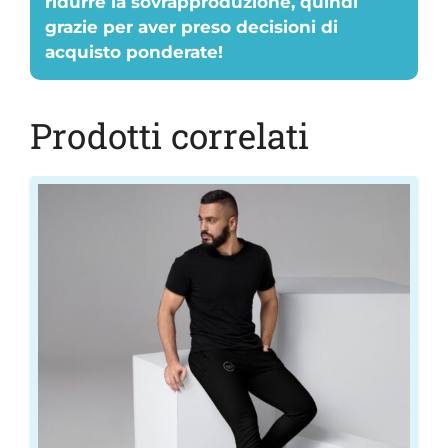
ridurre la sovrapproduzione, quindi
grazie per aver preso decisioni di
acquisto ponderate!
Prodotti correlati
Questo
prodotto
ha
più
varianti.
Le
opzioni
possono
essere
scelte
nella