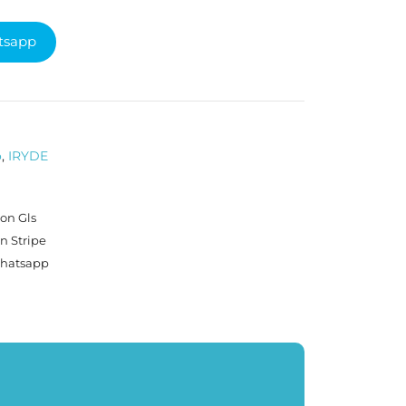
tsapp
o
,
IRYDE
on Gls
n Stripe
Whatsapp