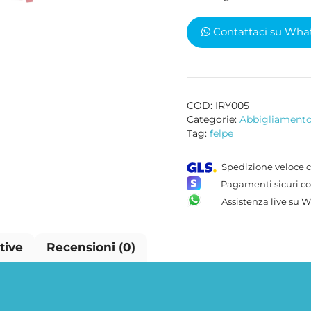
NELLO
STOMACO"
Contattaci su Wha
quantità
COD:
IRY005
Categorie:
Abbigliament
Tag:
felpe
Spedizione veloce c
Pagamenti sicuri co
Assistenza live su 
tive
Recensioni (0)