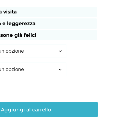
a visita
a
e leggerezza
sone già felici
Aggiungi al carrello