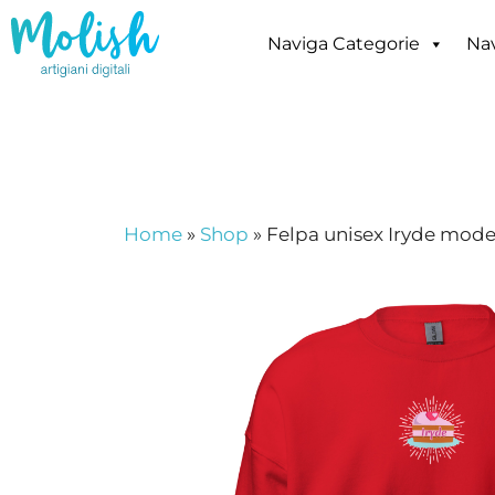
Vai
al
Naviga Categorie
Nav
contenuto
Home
»
Shop
»
Felpa unisex Iryde mo