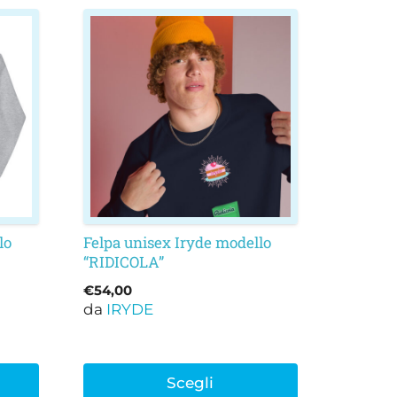
Questo
prodotto
ha
più
varianti.
Le
opzioni
possono
essere
scelte
nella
lo
Felpa unisex Iryde modello
“RIDICOLA”
pagina
del
€
54,00
prodotto
da
IRYDE
Scegli