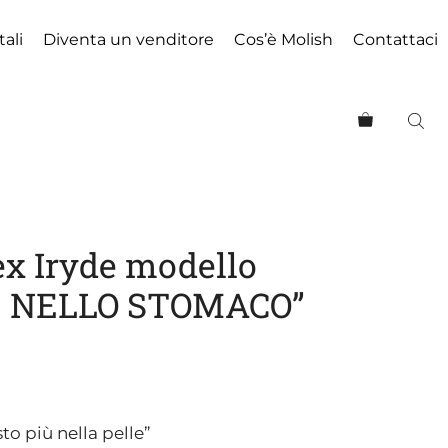
tali
Diventa un venditore
Cos’è Molish
Contattaci
ex Iryde modello
E NELLO STOMACO”
sto più nella pelle”