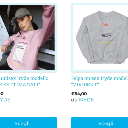
to
Questo
otto
prodotto
ha
più
nti.
varianti.
Le
oni
opzioni
ono
possono
e
essere
e
scelte
nella
 unisex Iryde modello
Felpa unisex Iryde model
IE SETTIMANALI”
“VIVIDENT”
na
pagina
del
00
€
54,00
otto
prodotto
RYDE
da
IRYDE
Scegli
Scegli