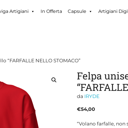
iga Artigiani
In Offerta
Capsule
Artigiani Digi
dello “FARFALLE NELLO STOMACO”
Felpa unis
“FARFALL
da
IRYDE
€
54,00
“Volano farfalle, non 