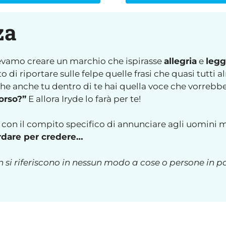
za
levamo creare un marchio che ispirasse
allegria
e
legg
 di riportare sulle felpe quelle frasi che quasi tutt
e anche tu dentro di te hai quella voce che vorrebb
orso?”
E allora Iryde lo farà per te!
 con il compito specifico di annunciare agli uomini m
ardare per credere…
n si riferiscono in nessun modo a cose o persone in p