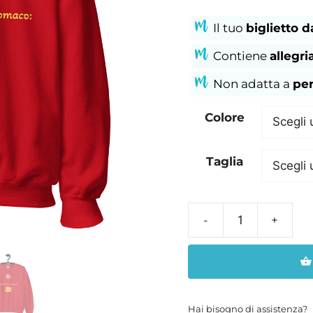
Il tuo
biglietto d
Contiene
allegri
Non adatta a
per
Colore
Taglia
Felpa
unisex
Iryde
modello
"FARFALLE
Hai bisogno di assistenza?