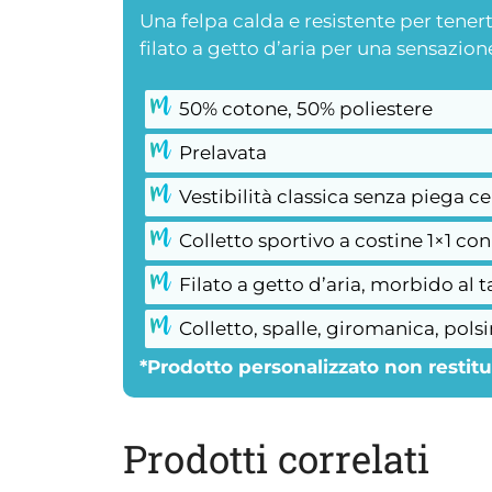
Una felpa calda e resistente per tenerti
filato a getto d’aria per una sensazio
50% cotone, 50% poliestere
Prelavata
Vestibilità classica senza piega ce
Colletto sportivo a costine 1×1 co
Filato a getto d’aria, morbido al 
Colletto, spalle, giromanica, pol
*Prodotto personalizzato non restitui
Prodotti correlati