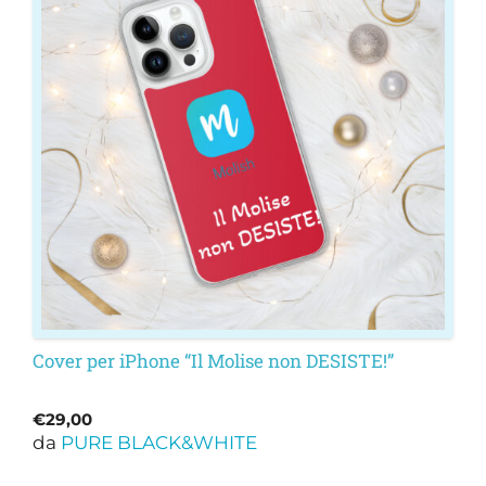
più
varianti.
Le
opzioni
possono
essere
scelte
nella
pagina
del
prodotto
Cover per iPhone “Il Molise non DESISTE!”
€
29,00
da
PURE BLACK&WHITE