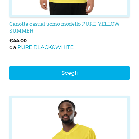
prodotto
Canotta casual uomo modello PURE YELLOW
SUMMER
€
44,00
da
PURE BLACK&WHITE
Scegli
Questo
prodotto
ha
più
varianti.
Le