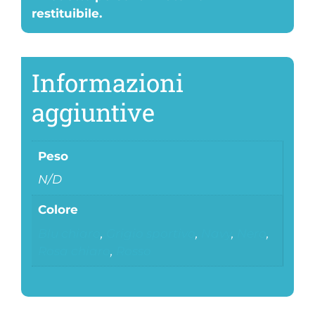
restituibile.
Informazioni
aggiuntive
Peso
N/D
Colore
Blu chiaro
,
Grigio sportivo
,
Navy
,
Nero
,
Rosa chiaro
,
Rosso