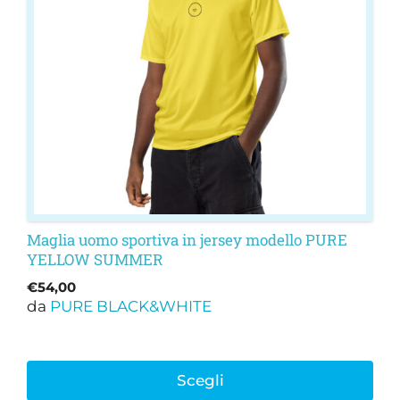
opzioni
possono
essere
scelte
nella
pagina
del
prodotto
Maglia uomo sportiva in jersey modello PURE
YELLOW SUMMER
€
54,00
da
PURE BLACK&WHITE
Scegli