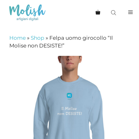
Vai
al
Me
contenuto
Home
»
Shop
»
Felpa uomo girocollo “Il
Molise non DESISTE!”