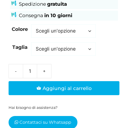
Spedizione
gratuita
Consegna
in 10 giorni
Colore
Taglia
Felpa
uomo
Aggiungi al carrello
girocollo
"Il
Molise
Hai bisogno di assistenza?
non
DESISTE!"
Contattaci su Whatsapp
quantità