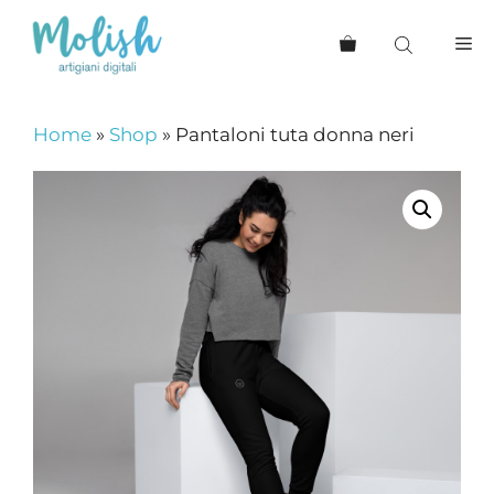
Vai
al
Me
contenuto
Home
»
Shop
»
Pantaloni tuta donna neri