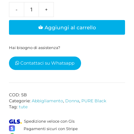
Pantaloni
tuta
Aggiungi al carrello
donna
neri
quantità
Hai bisogno di assistenza?
Contattaci su Whatsapp
COD:
5B
Categorie:
Abbigliamento
,
Donna
,
PURE Black
Tag:
tute
Spedizione veloce con Gls
Pagamenti sicuri con Stripe