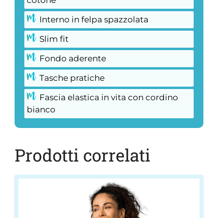
Interno in felpa spazzolata
Slim fit
Fondo aderente
Tasche pratiche
Fascia elastica in vita con cordino
bianco
Prodotti correlati
Questo
prodotto
ha
più