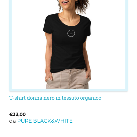
varianti.
Le
opzioni
possono
essere
scelte
nella
pagina
del
prodotto
T-shirt donna nero in tessuto organico
€
33,00
da
PURE BLACK&WHITE