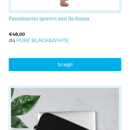
Pantaloncini sportivi neri da donna
€
48,00
da
PURE BLACK&WHITE
Scegli
Questo
prodotto
ha
più
varianti.
Le