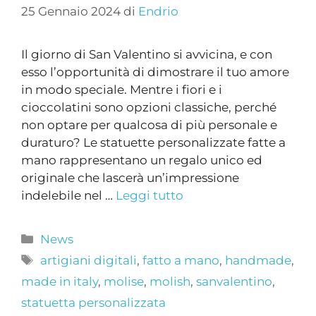
25 Gennaio 2024
di
Endrio
Il giorno di San Valentino si avvicina, e con
esso l’opportunità di dimostrare il tuo amore
in modo speciale. Mentre i fiori e i
cioccolatini sono opzioni classiche, perché
non optare per qualcosa di più personale e
duraturo? Le statuette personalizzate fatte a
mano rappresentano un regalo unico ed
originale che lascerà un’impressione
indelebile nel …
Leggi tutto
Categorie
News
Tag
artigiani digitali
,
fatto a mano
,
handmade
,
made in italy
,
molise
,
molish
,
sanvalentino
,
statuetta personalizzata