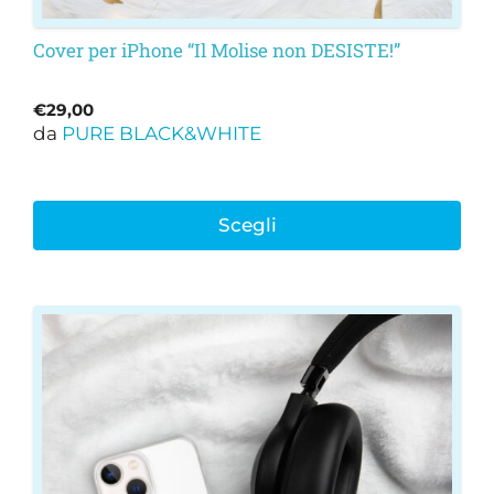
Cover per iPhone “Il Molise non DESISTE!”
€
29,00
da
PURE BLACK&WHITE
Scegli
Questo
prodotto
ha
più
varianti.
Le
opzioni