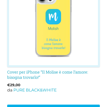
varianti.
Le
opzioni
possono
essere
scelte
nella
pagina
del
prodotto
Cover per iPhone “Il Molise è come l’amore:
bisogna trovarlo!”
€
29,00
da
PURE BLACK&WHITE