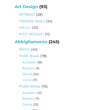
93
Art Design
93
prodotti
28
ARTBEAT
28
prodotti
34
FIRENZE RAKU
34
prodotti
20
MA.LU.
20
prodotti
11
PICO MOSAICI
11
prodotti
245
Abbigliamento
245
prodotti
40
IRYDE
40
prodotti
78
PURE Black
78
prodotti
18
Accessori
18
prodotti
9
Bambini
9
prodotti
34
Donna
34
prodotti
17
Uomo
17
prodotti
76
PURE White
76
prodotti
21
Accessori
21
prodotti
7
Bambini
7
prodotti
33
Donna
33
prodotti