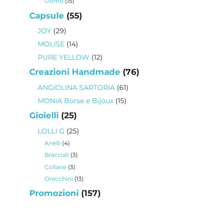
15
Uomo
15
prodotti
55
Capsule
55
prodotti
29
JOY
29
prodotti
14
MOLISE
14
prodotti
12
PURE YELLOW
12
prodotti
76
Creazioni Handmade
76
prodotti
61
ANGIOLINA SARTORIA
61
prodotti
15
MONIA Borse e Bijoux
15
prodotti
25
Gioielli
25
prodotti
25
LOLLI G
25
prodotti
4
Anelli
4
prodotti
3
Bracciali
3
prodotti
3
Collane
3
prodotti
13
Orecchini
13
prodotti
157
Promozioni
157
prodotti