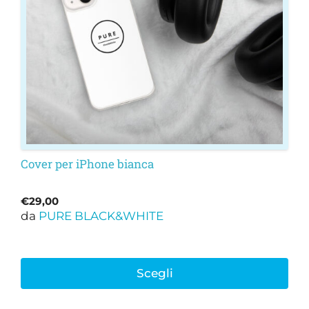
possono
essere
scelte
nella
pagina
del
prodotto
Cover per iPhone bianca
€
29,00
da
PURE BLACK&WHITE
Scegli