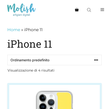
Vai
al
Me
contenuto
Home
»
iPhone 11
iPhone 11
Visualizzazione di 4 risultati
Questo
prodotto
ha
più