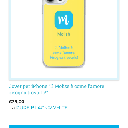
varianti.
Le
opzioni
possono
essere
scelte
nella
pagina
del
prodotto
Cover per iPhone “Il Molise è come l’amore:
bisogna trovarlo!”
€
29,00
da
PURE BLACK&WHITE