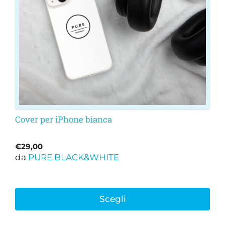
possono
essere
scelte
nella
pagina
del
prodotto
Cover per iPhone bianca
€
29,00
da
PURE BLACK&WHITE
Scegli