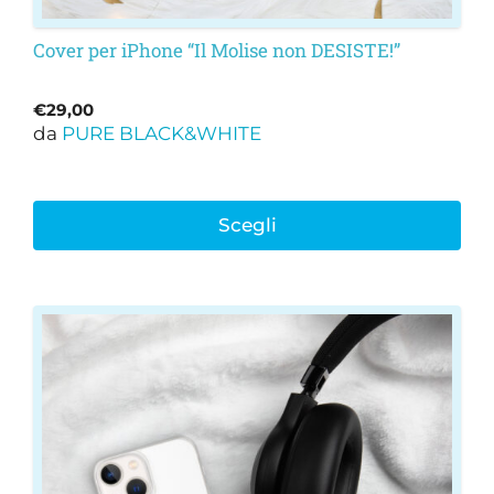
Cover per iPhone “Il Molise non DESISTE!”
€
29,00
da
PURE BLACK&WHITE
Scegli
Questo
prodotto
ha
più
varianti.
Le
opzioni