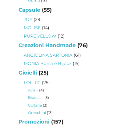
15
Uomo
15
prodotti
55
Capsule
55
prodotti
29
JOY
29
prodotti
14
MOLISE
14
prodotti
12
PURE YELLOW
12
prodotti
76
Creazioni Handmade
76
prodotti
61
ANGIOLINA SARTORIA
61
prodotti
15
MONIA Borse e Bijoux
15
prodotti
25
Gioielli
25
prodotti
25
LOLLI G
25
prodotti
4
Anelli
4
prodotti
3
Bracciali
3
prodotti
3
Collane
3
prodotti
13
Orecchini
13
prodotti
157
Promozioni
157
prodotti