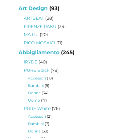
93
Art Design
93
prodotti
28
ARTBEAT
28
prodotti
34
FIRENZE RAKU
34
prodotti
20
MA.LU.
20
prodotti
11
PICO MOSAICI
11
prodotti
245
Abbigliamento
245
prodotti
40
IRYDE
40
prodotti
78
PURE Black
78
prodotti
18
Accessori
18
prodotti
9
Bambini
9
prodotti
34
Donna
34
prodotti
17
Uomo
17
prodotti
76
PURE White
76
prodotti
21
Accessori
21
prodotti
7
Bambini
7
prodotti
33
Donna
33
prodotti