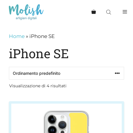
Vai
al
Me
contenuto
Home
»
iPhone SE
iPhone SE
Visualizzazione di 4 risultati
Questo
prodotto
ha
più